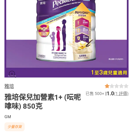
雅培
1.0
已售 500+
(1 評價)
雅培保兒加營素1+ (呍呢
嗱味) 850克
GM
少量存貨