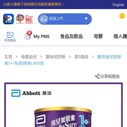
☝🏼㩒入嚟睇下我哋嘅可持續發展概覽啦！
English
⭐購物滿$399即享免費送貨；滿$100即可免費店取。
0
送貨上門
新
My PNS
食品及飲品
母嬰
個人護
所有產品
主頁
母嬰幼兒
嬰幼兒奶粉
第3階段
雅培保兒加營
素1+ (呍呢嗱味) 850克
分享給朋友