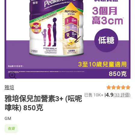
雅培
4.9
已售 10K+
(33 評價)
雅培保兒加營素3+ (呍呢
嗱味) 850克
GM
有貨