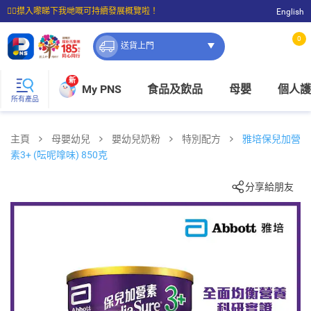
☝🏼㩒入嚟睇下我哋嘅可持續發展概覽啦！
English
⭐購物滿$399即享免費送貨；滿$100即可免費店取。
0
送貨上門
新
My PNS
食品及飲品
母嬰
個人護
所有產品
主頁
母嬰幼兒
嬰幼兒奶粉
特別配方
雅培保兒加營
素3+ (呍呢嗱味) 850克
分享給朋友