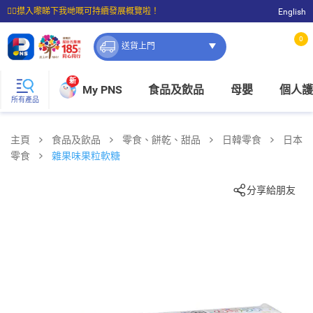
☝🏼㩒入嚟睇下我哋嘅可持續發展概覽啦！
English
⭐購物滿$399即享免費送貨；滿$100即可免費店取。
0
送貨上門
新
My PNS
食品及飲品
母嬰
個人護
所有產品
主頁
食品及飲品
零食、餅乾、甜品
日韓零食
日本
零食
雜果味果粒軟糖
分享給朋友