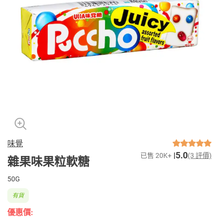
味覺
5.0
已售 20K+
(3 評價)
雜果味果粒軟糖
50G
有貨
優惠價: