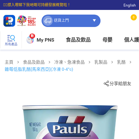
☝🏼㩒入嚟睇下我哋嘅可持續發展概覽啦！
English
⭐購物滿$399即享免費送貨；滿$100即可免費店取。
0
送貨上門
新
My PNS
食品及飲品
母嬰
個人護
所有產品
主頁
食品及飲品
冷凍、急凍食品
乳製品
乳酪
雜莓低脂乳酪[馬來西亞](冷凍 0-4°c)
分享給朋友