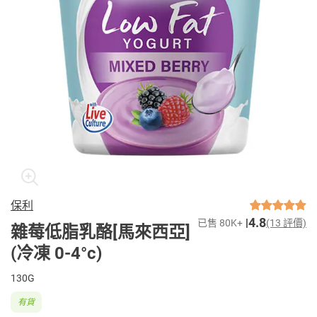
保利
4.8
已售 80K+
(13 評價)
雜莓低脂乳酪[馬來西亞]
(冷凍 0-4°c)
130G
有貨