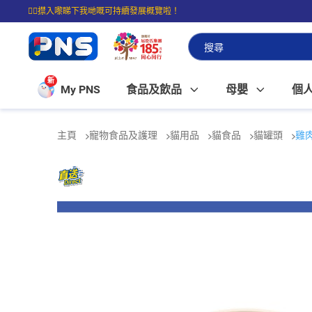
☝🏼㩒入嚟睇下我哋嘅可持續發展概覽啦！
⭐購物滿$399即享免費送貨；滿$100即可免費店取。
新
My PNS
食品及飲品
母嬰
個
主頁
寵物食品及護理
貓用品
貓食品
貓罐頭
雞肉