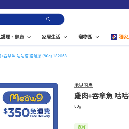
人護理、健康
家居生活
寵物區
獨家
+吞拿魚 咕咕貓 貓罐頭 (80g) 182053
地獄廚房
雞肉+吞拿魚 咕咕貓 
80g
有貨