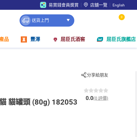
易賞錢會員獎賞
店舖一覽
English
0
送貨上門
產品
豐澤
屈臣氏酒窖
屈臣氏旗艦店
分享給朋友
0.0
(0 評價)
貓罐頭 (80g) 182053