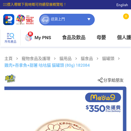
☝🏼㩒入嚟睇下我哋嘅可持續發展概覽啦！
English
⭐購物滿$399即享免費送貨；滿$100即可免費店取。
0
送貨上門
新
My PNS
食品及飲品
母嬰
個人護
所有產品
主頁
寵物食品及護理
貓用品
貓食品
貓罐頭
雞肉+吞拿魚+甜薯 咕咕貓 貓罐頭 (80g) 182084
分享給朋友