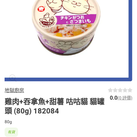
地獄廚房
0.0
(0 評價)
雞肉+吞拿魚+甜薯 咕咕貓 貓罐
頭 (80g) 182084
80g
有貨