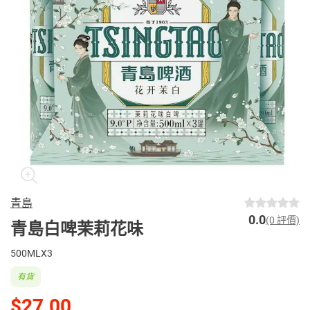
青島
0.0
(0 評價)
青島白啤茉莉花味
500MLX3
有貨
$27.00