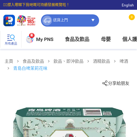
☝🏼㩒入嚟睇下我哋嘅可持續發展概覽啦！
English
⭐購物滿$399即享免費送貨；滿$100即可免費店取。
0
送貨上門
新
My PNS
食品及飲品
母嬰
個人護
所有產品
主頁
食品及飲品
飲品、即沖飲品
酒精飲品
啤酒
青島白啤茉莉花味
分享給朋友