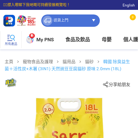
☝🏼㩒入嚟睇下我哋嘅可持續發展概覽啦！
English
⭐購物滿$399即享免費送貨；滿$100即可免費店取。
0
送貨上門
新
My PNS
食品及飲品
母嬰
個人護
所有產品
主頁
寵物食品及護理
貓用品
貓砂
韓國 除臭益生
菌＋活性炭+木薯 (3IN1) 天然豌豆豆腐貓砂 原味 2.0mm (18L)
分享給朋友