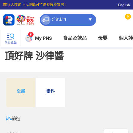
☝🏼㩒入嚟睇下我哋嘅可持續發展概覽啦！
English
⭐購物滿$399即享免費送貨；滿$100即可免費店取。
0
送貨上門
新
My PNS
食品及飲品
母嬰
個人護
所有產品
頂好牌 沙律醬
全部
醬料
篩選