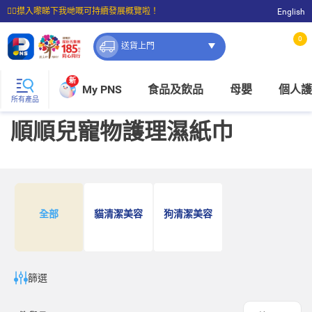
☝🏼㩒入嚟睇下我哋嘅可持續發展概覽啦！
English
⭐購物滿$399即享免費送貨；滿$100即可免費店取。
0
送貨上門
新
My PNS
食品及飲品
母嬰
個人護
所有產品
順順兒寵物護理濕紙巾
全部
貓清潔美容
狗清潔美容
篩選