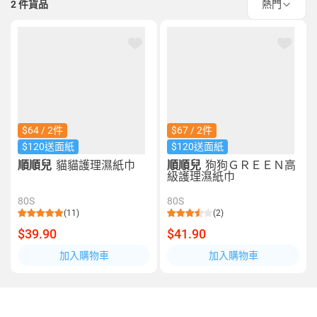
2
件貨品
熱門
$64 / 2件
$67 / 2件
$120送面紙
$120送面紙
順順兒
貓貓護理濕紙巾
順順兒
狗狗ＧＲＥＥＮ高
級護理濕紙巾
80S
80S
(11)
(2)
$39.90
$41.90
加入購物車
加入購物車