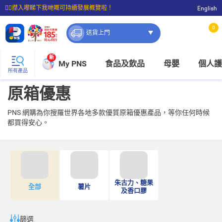
☝🏼㩒入嚟睇下我哋嘅可持續發展概覽啦！
English
⭐購物滿$399即享免費送貨；滿$100即可免費店取。
0
送貨上門
新
My PNS
食品及飲品
母嬰
個人護
所有產品
原箱優惠
PNS 網購為你搜羅世界各地多款優質原箱優惠產品，等你任何時候
都買得安心。
朱古力、糖果
全部
薯片
及香口膠
篩選