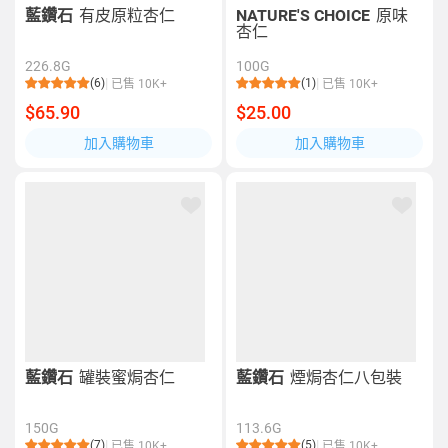
藍鑽石
有皮原粒杏仁
NATURE'S CHOICE
原味
杏仁
226.8G
100G
(6)
(1)
已售 10K+
已售 10K+
$65.90
$25.00
加入購物車
加入購物車
藍鑽石
罐裝蜜焗杏仁
藍鑽石
煙焗杏仁八包裝
150G
113.6G
(7)
(5)
已售 10K+
已售 10K+