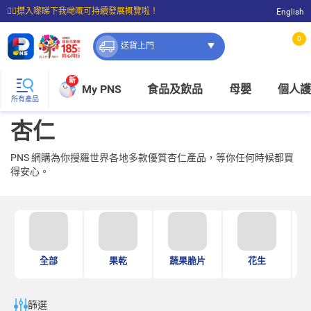
☝🏼㩒入嚟睇下我哋嘅可持續發展概覽啦！
English
⭐購物滿$399即享免費送貨；滿$100即可免費店取。
0
送貨上門
新
My PNS
食品及飲品
母嬰
個人護
所有產品
杏仁
PNS 網購為你搜羅世界各地多款優質杏仁產品，等你任何時候都買
得安心。
全部
果乾
蔬果脆片
花生
篩選