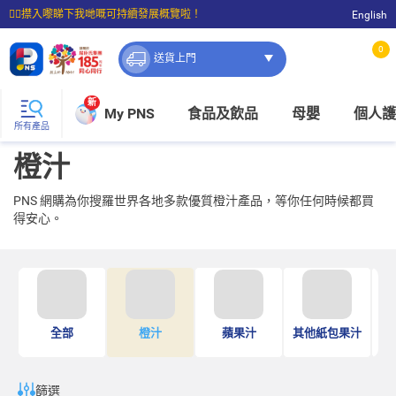
☝🏼㩒入嚟睇下我哋嘅可持續發展概覽啦！
English
⭐購物滿$399即享免費送貨；滿$100即可免費店取。
0
送貨上門
新
My PNS
食品及飲品
母嬰
個人護
所有產品
橙汁
PNS 網購為你搜羅世界各地多款優質橙汁產品，等你任何時候都買
得安心。
樽
全部
橙汁
蘋果汁
其他紙包果汁
篩選