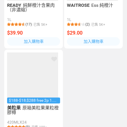
READY
純鮮橙汁含果肉
WAITROSE
Ess 純橙汁
（非濃縮）
1L
1L
(17)
(2)
已售 5K+
已售 5K+
$39.90
$29.00
加入購物車
加入購物車
$188-$18;$288 free 2p 1.25L coke
美粒果
原箱美粒果果粒橙
膠樽
420MLX24