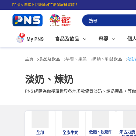
☝🏼㩒入嚟睇下我哋嘅可持續發展概覽啦！
⭐購物滿$399即享免費送貨；滿$100即可免費店取。
新
My PNS
食品及飲品
母嬰
個
主頁
食品及飲品
早餐、果醬
奶類、乳酪飲品
淡奶
淡奶、煉奶
PNS 網購為你搜羅世界各地多款優質淡奶、煉奶產品，等
低脂、脫脂牛
朱古力奶
全部
全脂牛奶