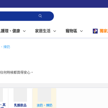
人護理、健康
家居生活
寵物區
獨家
、煉奶
你任何時候都買得安心。
、其
乳酪飲品
淡奶、煉奶