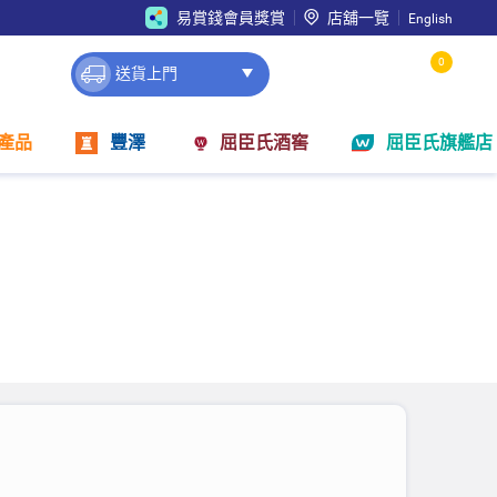
易賞錢會員獎賞
店舖一覽
English
0
送貨上門
產品
豐澤
屈臣氏酒窖
屈臣氏旗艦店