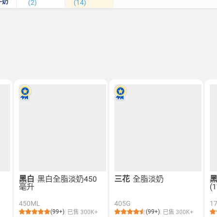
牛奶
(2)
(14)
黑白
黑白全脂淡奶450
三花
全脂淡奶
毫升
(
450ML
405G
1
(99+)
(99+)
已售 300K+
已售 300K+