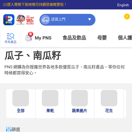
☝🏼㩒入嚟睇下我哋嘅可持續發展概覽啦！
English
⭐購物滿$399即享免費送貨；滿$100即可免費店取。
0
送貨上門
新
My PNS
食品及飲品
母嬰
個人護
所有產品
瓜子、南瓜籽
PNS 網購為你搜羅世界各地多款優質瓜子、南瓜籽產品，等你任何
時候都買得安心。
全部
果乾
蔬果脆片
花生
篩選