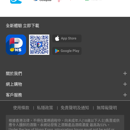
全新體驗 立即下載
關於我們
網上購物
客戶服務
使用條款
私隱政策
免責聲明及通知
無障礙聲明
根據香港法律，不得在業務過程中，向未成年人(18歲以下人士)售賣或供
應令人醺醉的酒類。本網站發售之酒類產品酒精濃度 最高為53%。
Under the law of Hong Kong, intoxicating liquor must not be sold or