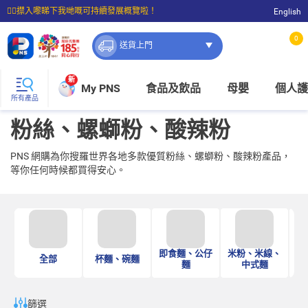
☝🏼㩒入嚟睇下我哋嘅可持續發展概覽啦！
English
⭐購物滿$399即享免費送貨；滿$100即可免費店取。
0
送貨上門
新
My PNS
食品及飲品
母嬰
個人護
所有產品
粉絲、螺螄粉、酸辣粉
PNS 網購為你搜羅世界各地多款優質粉絲、螺螄粉、酸辣粉產品，
等你任何時候都買得安心。
即食麵、公仔
米粉、米線、
全部
杯麵、碗麵
通
麵
中式麵
篩選