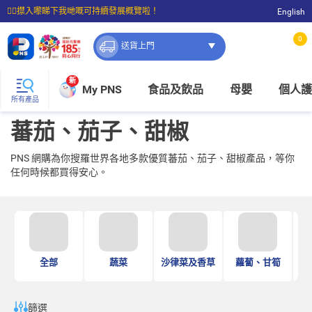
☝🏼㩒入嚟睇下我哋嘅可持續發展概覽啦！
English
⭐購物滿$399即享免費送貨；滿$100即可免費店取。
0
送貨上門
新
My PNS
食品及飲品
母嬰
個人護
所有產品
蕃茄、茄子、甜椒
PNS 網購為你搜羅世界各地多款優質蕃茄、茄子、甜椒產品，等你
任何時候都買得安心。
全部
蔬菜
沙律菜及香草
蘿蔔、甘筍
篩選