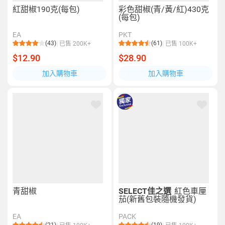
紅甜椒190克(每包)
彩色甜椒(青/黃/紅)430克
(每包)
EA
PKT
(43)
(61)
已售 200K+
已售 100K+
$12.90
$28.90
加入購物車
加入購物車
青甜椒
SELECT佳之選
紅色車厘
茄(新舊包裝隨機發貨)
EA
PACK