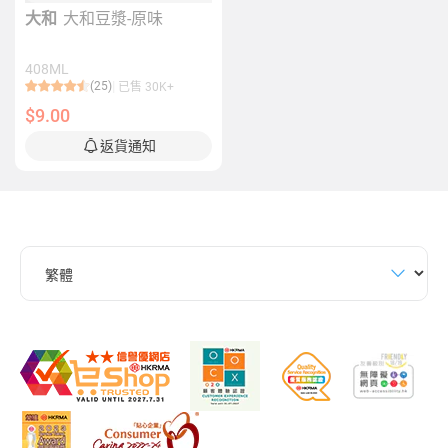
大和
大和豆漿-原味
408ML
(25)
已售 30K+
$9.00
返貨通知