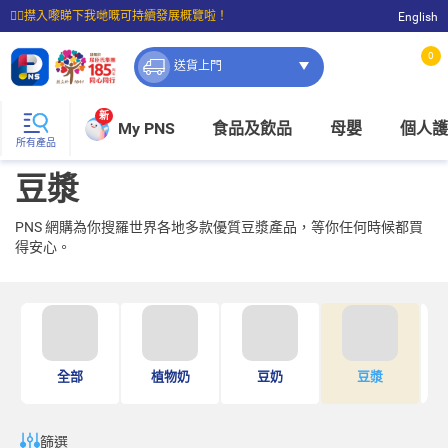
☝🏼㩒入嚟睇下我哋嘅可持續發展概覽啦！
English
⭐購物滿$399即享免費送貨；滿$100即可免費店取。
0
送貨上門
新
My PNS
食品及飲品
母嬰
個人護
所有產品
豆漿
PNS 網購為你搜羅世界各地多款優質豆漿產品，等你任何時候都買
得安心。
燕
全部
植物奶
豆奶
豆漿
篩選