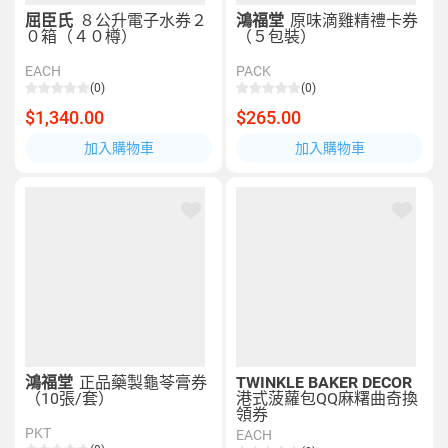
屈臣氏
８公升電子水券２
鴻福堂
原味滴雞精禮卡券
０箱（４０樽）
（５包裝）
EACH
PACK
(0)
(0)
$1,340.00
$265.00
加入購物車
加入購物車
鴻福堂
正品藥製龜苓膏券
TWINKLE BAKER DECOR
（10張/套）
港式菠蘿包QQ麻糬曲奇換
領券
PKT
EACH