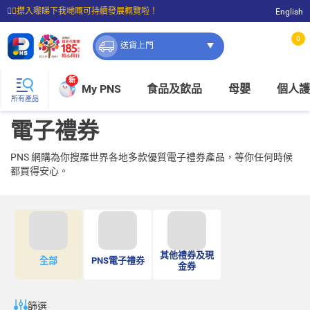
☝🏼㩒入嚟睇下我哋嘅可持續發展概覽啦！
English
⭐購物滿$399即享免費送貨；滿$100即可免費店取。
0
送貨上門
新
My PNS
食品及飲品
母嬰
個人護
所有產品
電子禮券
PNS 網購為你搜羅世界各地多款優質電子禮券產品，等你任何時候
都買得安心。
其他禮券及現
全部
PNS電子禮券
金券
篩選