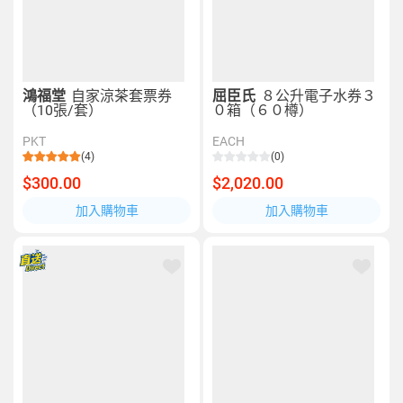
鴻福堂
自家涼茶套票券
屈臣氏
８公升電子水券３
（10張/套）
０箱（６０樽）
PKT
EACH
(4)
(0)
$300.00
$2,020.00
加入購物車
加入購物車