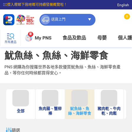
☝🏼㩒入嚟睇下我哋嘅可持續發展概覽啦！
English
⭐購物滿$399即享免費送貨；滿$100即可免費店取。
0
送貨上門
新
My PNS
食品及飲品
母嬰
個人護
所有產品
魷魚絲、魚絲、海鮮零食
PNS 網購為你搜羅世界各地多款優質魷魚絲、魚絲、海鮮零食產
品，等你任何時候都買得安心。
魚肉腸、蟹柳
魷魚絲、魚
豬肉乾、牛肉
全部
棒
絲、海鮮零食
乾、肉鬆
篩選