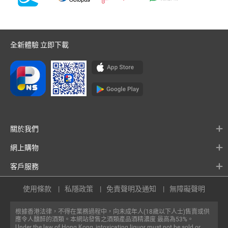
全新體驗 立即下載
關於我們
網上購物
客戶服務
使用條款
私隱政策
免責聲明及通知
無障礙聲明
根據香港法律，不得在業務過程中，向未成年人(18歲以下人士)售賣或供
應令人醺醉的酒類。本網站發售之酒類產品酒精濃度 最高為53%。
Under the law of Hong Kong, intoxicating liquor must not be sold or