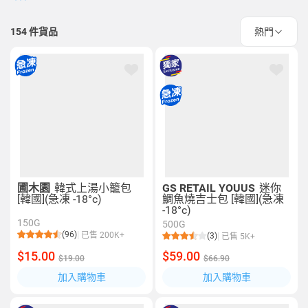
154
件貨品
熱門
圃木園
韓式上湯小籠包
GS RETAIL YOUUS
迷你
[韓國](急凍 -18°c)
鯛魚燒吉士包 [韓國](急凍
-18°c)
150G
500G
(96)
已售 200K+
(3)
已售 5K+
$15.00
$59.00
$19.00
$66.90
加入購物車
加入購物車