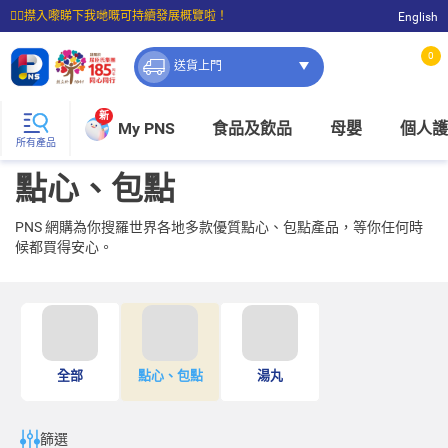
☝🏼㩒入嚟睇下我哋嘅可持續發展概覽啦！
English
⭐購物滿$399即享免費送貨；滿$100即可免費店取。
0
送貨上門
新
My PNS
食品及飲品
母嬰
個人護
所有產品
點心、包點
PNS 網購為你搜羅世界各地多款優質點心、包點產品，等你任何時
候都買得安心。
全部
點心、包點
湯丸
篩選