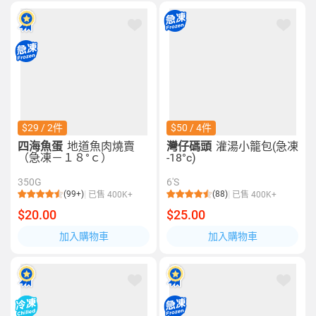
$29 / 2件
$50 / 4件
四海魚蛋
地道魚肉燒賣
灣仔碼頭
灌湯小籠包(急凍
（急凍－１８°ｃ）
-18°c)
350G
6'S
(99+)
(88)
已售 400K+
已售 400K+
$20.00
$25.00
加入購物車
加入購物車