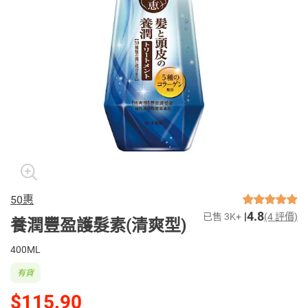
50惠
4.8
已售 3K+
(4 評價)
養潤豐盈護髮素(清爽型)
400ML
有貨
$115.90