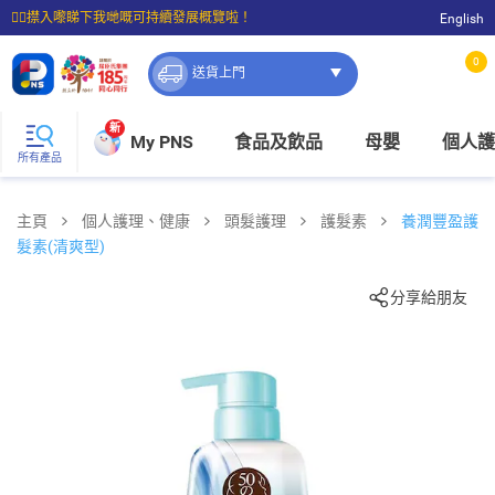
☝🏼㩒入嚟睇下我哋嘅可持續發展概覽啦！
English
⭐購物滿$399即享免費送貨；滿$100即可免費店取。
0
送貨上門
新
My PNS
食品及飲品
母嬰
個人護
所有產品
主頁
個人護理、健康
頭髮護理
護髮素
養潤豐盈護
髮素(清爽型)
分享給朋友