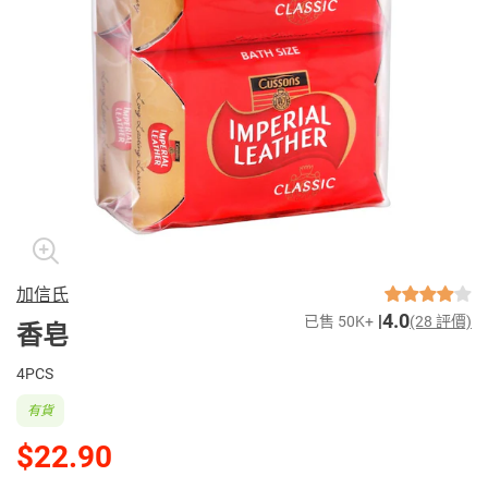
加信氏
4.0
已售 50K+
(28 評價)
香皂
4PCS
有貨
$22.90