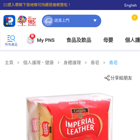
☝🏼㩒入嚟睇下我哋嘅可持續發展概覽啦！
English
⭐購物滿$399即享免費送貨；滿$100即可免費店取。
0
送貨上門
新
My PNS
食品及飲品
母嬰
個人護
所有產品
主頁
個人護理、健康
身體護理
香皂
香皂
分享給朋友