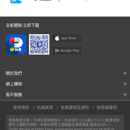
全新體驗 立即下載
關於我們
網上購物
客戶服務
使用條款
私隱政策
免責聲明及通知
無障礙聲明
根據香港法律，不得在業務過程中，向未成年人(18歲以下人士)售賣或供
應令人醺醉的酒類。本網站發售之酒類產品酒精濃度 最高為53%。
Under the law of Hong Kong, intoxicating liquor must not be sold or