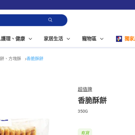
人護理、健康
家居生活
寵物區
獨家
酥餅、方塊酥
香脆酥餅
超值牌
香脆酥餅
350G
有貨