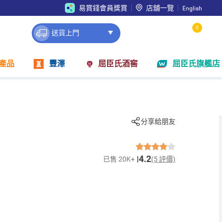
易賞錢會員獎賞
店舖一覽
English
0
送貨上門
產品
豐澤
屈臣氏酒窖
屈臣氏旗艦店
分享給朋友
4.2
已售 20K+
(5 評價)