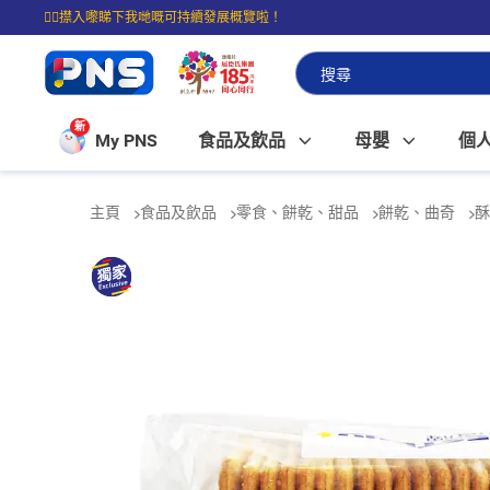
☝🏼㩒入嚟睇下我哋嘅可持續發展概覽啦！
⭐購物滿$399即享免費送貨；滿$100即可免費店取。
新
My PNS
食品及飲品
母嬰
個
主頁
食品及飲品
零食、餅乾、甜品
餅乾、曲奇