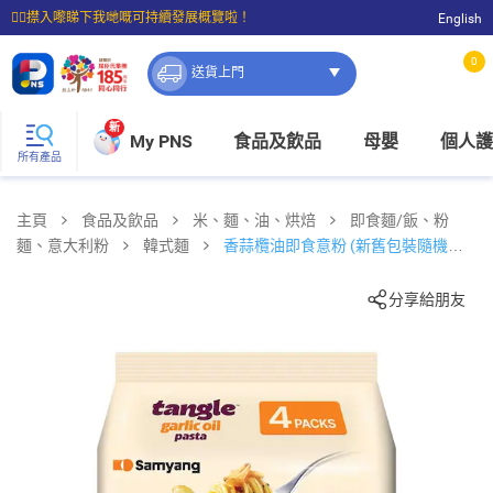
☝🏼㩒入嚟睇下我哋嘅可持續發展概覽啦！
English
⭐購物滿$399即享免費送貨；滿$100即可免費店取。
0
送貨上門
新
My PNS
食品及飲品
母嬰
個人護
所有產品
主頁
食品及飲品
米、麵、油、烘焙
即食麵/飯、粉
麵、意大利粉
韓式麵
香蒜欖油即食意粉 (新舊包裝隨機發
送)
分享給朋友