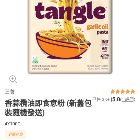
三養
5.0
已售 3K+
(1 評價)
香蒜欖油即食意粉 (新舊包
裝隨機發送)
4X100G
少量存貨