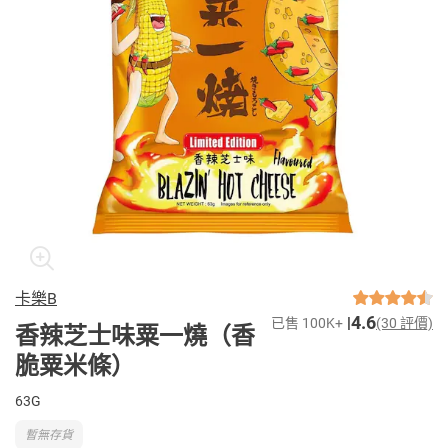
卡樂B
4.6
已售 100K+
(30 評價)
香辣芝士味粟一燒（香
脆粟米條）
63G
暫無存貨