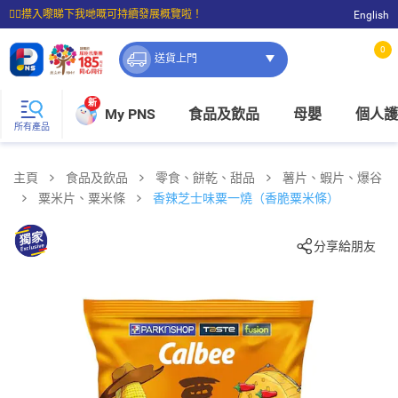
☝🏼㩒入嚟睇下我哋嘅可持續發展概覽啦！
English
⭐購物滿$399即享免費送貨；滿$100即可免費店取。
0
送貨上門
新
My PNS
食品及飲品
母嬰
個人護
所有產品
主頁
食品及飲品
零食、餅乾、甜品
薯片、蝦片、爆谷
粟米片、粟米條
香辣芝士味粟一燒（香脆粟米條）
分享給朋友