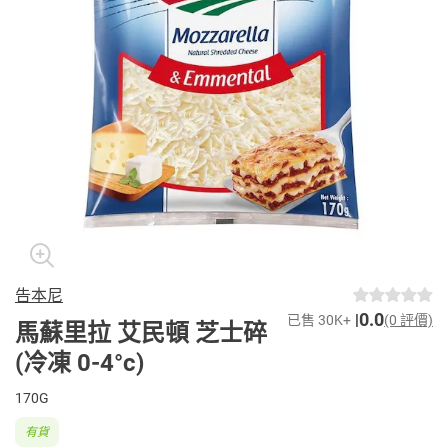
告本尼
0.0
已售 30K+
(0 評價)
馬蘇里拉 艾民頓 芝士碎
(冷凍 0-4°c)
170G
有貨