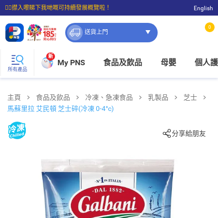
☝🏼㩒入嚟睇下我哋嘅可持續發展概覽啦！
English
⭐購物滿$399即享免費送貨；滿$100即可免費店取。
0
送貨上門
新
My PNS
食品及飲品
母嬰
個人護
所有產品
主頁
食品及飲品
冷凍、急凍食品
乳製品
芝士
馬蘇里拉 艾民頓 芝士碎(冷凍 0-4°c)
分享給朋友