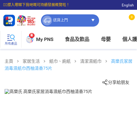
☝🏼㩒入嚟睇下我哋嘅可持續發展概覽啦！
English
⭐購物滿$399即享免費送貨；滿$100即可免費店取。
0
送貨上門
新
My PNS
食品及飲品
母嬰
個人護
所有產品
主頁
家居生活
紙巾、廁紙
清潔濕紙巾
高樂氏家居
消毒濕紙巾西柚清香75片
分享給朋友