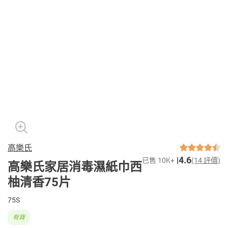
高樂氏
4.6
已售 10K+
(14 評價)
高樂氏家居消毒濕紙巾西
柚清香75片
75S
有貨