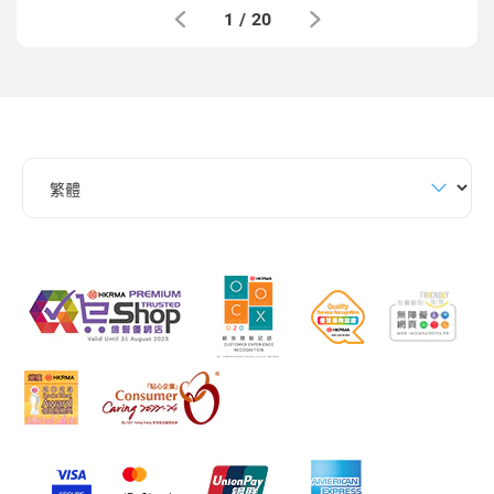
1
/
20