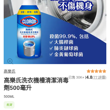
高樂氏
4.8
已售 30K+
(77 評價)
高樂氏洗衣機槽清潔消毒
劑500毫升
500ML
有貨