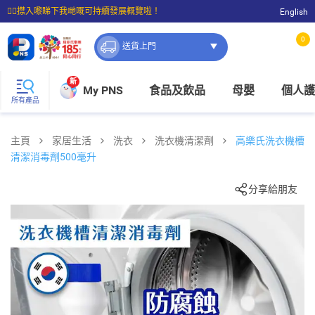
☝🏼㩒入嚟睇下我哋嘅可持續發展概覽啦！
English
⭐購物滿$399即享免費送貨；滿$100即可免費店取。
0
送貨上門
新
My PNS
食品及飲品
母嬰
個人護
所有產品
主頁
家居生活
洗衣
洗衣機清潔劑
高樂氏洗衣機槽
清潔消毒劑500毫升
分享給朋友