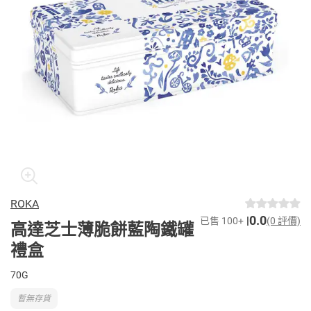
ROKA
0.0
已售 100+
(0 評價)
高達芝士薄脆餅藍陶鐵罐
禮盒
70G
暫無存貨