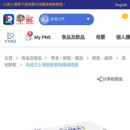
☝🏼㩒入嚟睇下我哋嘅可持續發展概覽啦！
English
⭐購物滿$399即享免費送貨；滿$100即可免費店取。
0
送貨上門
新
My PNS
食品及飲品
母嬰
個人護
所有產品
主頁
食品及飲品
零食、餅乾、甜品
餅乾、曲奇
其
他餅乾
高達芝士薄脆餅藍陶鐵罐禮盒
分享給朋友