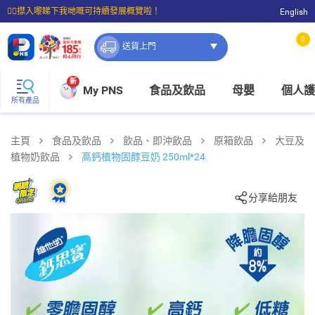
☝🏼㩒入嚟睇下我哋嘅可持續發展概覽啦！
English
⭐購物滿$399即享免費送貨；滿$100即可免費店取。
0
送貨上門
新
My PNS
食品及飲品
母嬰
個人護
所有產品
主頁
食品及飲品
飲品、即沖飲品
原箱飲品
大豆及
植物奶飲品
高鈣植物固醇豆奶 250ml*24
分享給朋友