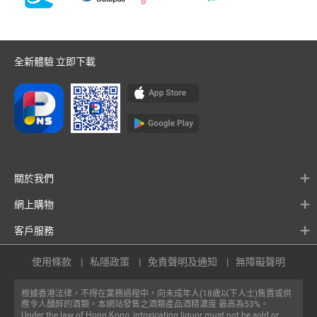
全新體驗 立即下載
關於我們
網上購物
客戶服務
使用條款
私隱政策
免責聲明及通知
無障礙聲明
根據香港法律，不得在業務過程中，向未成年人(18歲以下人士)售賣或供
應令人醺醉的酒類。本網站發售之酒類產品酒精濃度 最高為53%。
Under the law of Hong Kong, intoxicating liquor must not be sold or