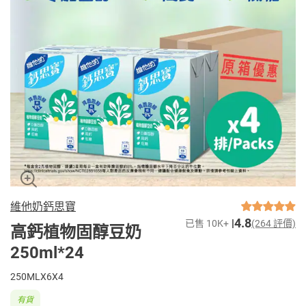
維他奶鈣思寶
4.8
已售 10K+
(264 評價)
高鈣植物固醇豆奶
250ml*24
250MLX6X4
有貨