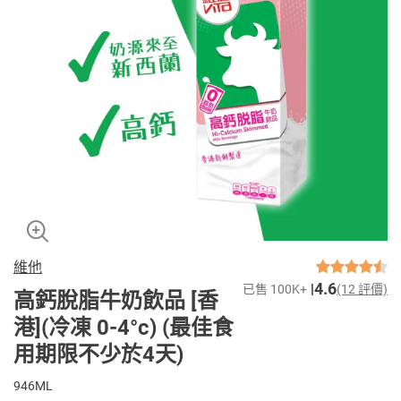
維他
4.6
已售 100K+
(12 評價)
高鈣脫脂牛奶飲品 [香
港](冷凍 0-4°c) (最佳食
用期限不少於4天)
946ML