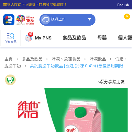
☝🏼㩒入嚟睇下我哋嘅可持續發展概覽啦！
English
⭐購物滿$399即享免費送貨；滿$100即可免費店取。
0
送貨上門
新
My PNS
食品及飲品
母嬰
個人護
所有產品
主頁
食品及飲品
冷凍、急凍食品
冷凍飲品
低脂、
脫脂牛奶
高鈣脫脂牛奶飲品 [香港](冷凍 0-4°c) (最佳食用期限不
少於4天)
分享給朋友