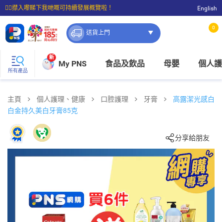
☝🏼㩒入嚟睇下我哋嘅可持續發展概覽啦！
English
⭐購物滿$399即享免費送貨；滿$100即可免費店取。
0
送貨上門
新
My PNS
食品及飲品
母嬰
個人護
所有產品
主頁
個人護理、健康
口腔護理
牙膏
高露潔光感白
白金持久美白牙膏85克
分享給朋友