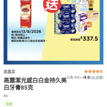
高露潔
4.6
已售 40K+
(54 評價)
高露潔光感白白金持久美
白牙膏85克
PC
有貨