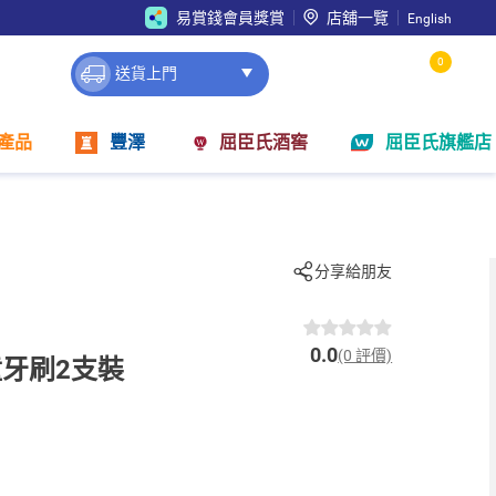
易賞錢會員獎賞
店舖一覽
English
0
送貨上門
產品
豐澤
屈臣氏酒窖
屈臣氏旗艦店
分享給朋友
0.0
(0 評價)
牙刷2支裝