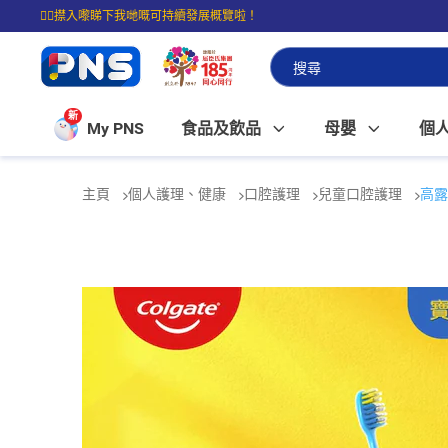
☝🏼㩒入嚟睇下我哋嘅可持續發展概覽啦！
⭐購物滿$399即享免費送貨；滿$100即可免費店取。
新
My PNS
食品及飲品
母嬰
個
主頁
個人護理、健康
口腔護理
兒童口腔護理
高露