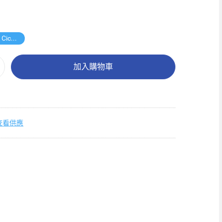
送Cicilife Cicibella座地扇
加入購物車
查看供應