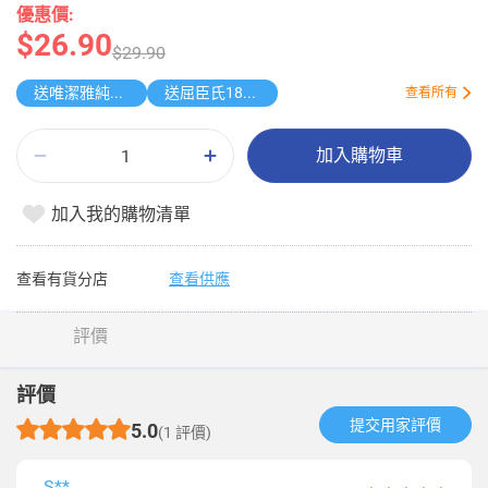
優惠價:
$26.90
$29.90
送唯潔雅純水濕巾
送屈臣氏185週年盲盒
查看所有
加入購物車
加入我的購物清單
查看有貨分店
查看供應
評價
評價
提交用家評價​
5.0
(1 評價)
S**