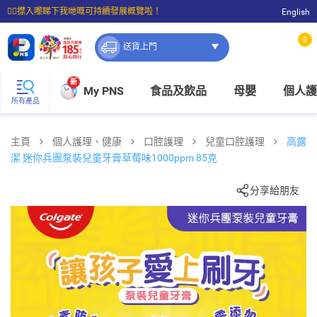
☝🏼㩒入嚟睇下我哋嘅可持續發展概覽啦！
English
⭐購物滿$399即享免費送貨；滿$100即可免費店取。
0
送貨上門
新
My PNS
食品及飲品
母嬰
個人護
所有產品
主頁
個人護理、健康
口腔護理
兒童口腔護理
高露
潔 迷你兵團泵裝兒童牙膏草莓味1000ppm 85克
分享給朋友