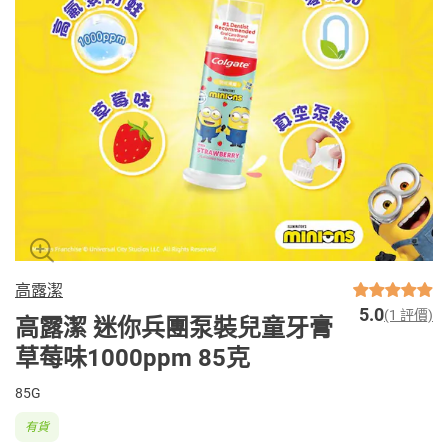
高露潔
5.0
(1 評價)
高露潔 迷你兵團泵裝兒童牙膏
草莓味1000ppm 85克
85G
有貨