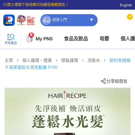
☝🏼㩒入嚟睇下我哋嘅可持續發展概覽啦！
English
⭐購物滿$399即享免費送貨；滿$100即可免費店取。
0
送貨上門
新
My PNS
食品及飲品
母嬰
個人護
所有產品
主頁
個人護理、健康
頭髮護理
洗髮水
髮的食譜柚
子清茶蓬鬆水潤洗髮露 510G
分享給朋友