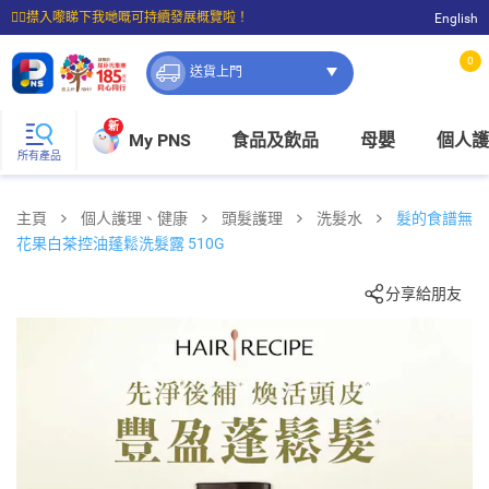
☝🏼㩒入嚟睇下我哋嘅可持續發展概覽啦！
English
⭐購物滿$399即享免費送貨；滿$100即可免費店取。
0
送貨上門
新
My PNS
食品及飲品
母嬰
個人護
所有產品
主頁
個人護理、健康
頭髮護理
洗髮水
髮的食譜無
花果白茶控油蓬鬆洗髮露 510G
分享給朋友