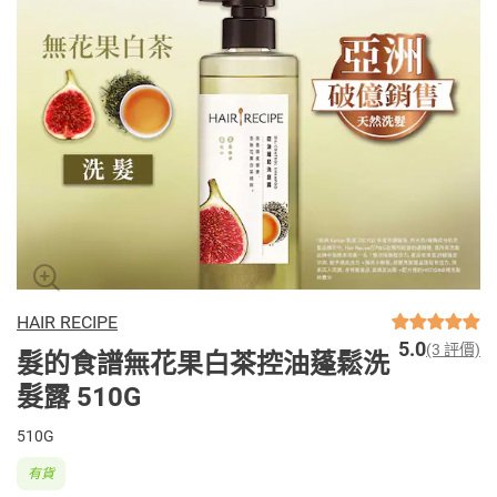
HAIR RECIPE
5.0
(3 評價)
髮的食譜無花果白茶控油蓬鬆洗
髮露 510G
510G
有貨