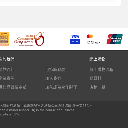
關於我們
網上購物
關於百佳
可持續發展
網上購物流程
企業資訊
加入我們
易賞錢
百佳品質檢定部
加入成為合作夥伴
店鋪一覽
人醺醉的酒類。本網站發售之酒類產品酒精濃度 最高為53%。
 to a minor (under 18) in the course of business.
bsite is 53%.