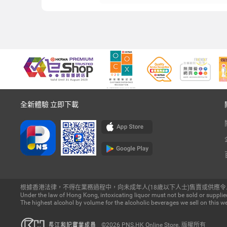
全新體驗 立即下載
根據香港法律，不得在業務過程中，向未成年人(18歲以下人士)售賣或供應令
Under the law of Hong Kong, intoxicating liquor must not be sold or supplied
The highest alcohol by volume for the alcoholic beverages we sell on this we
©2026 PNS.HK Online Store. 版權所有