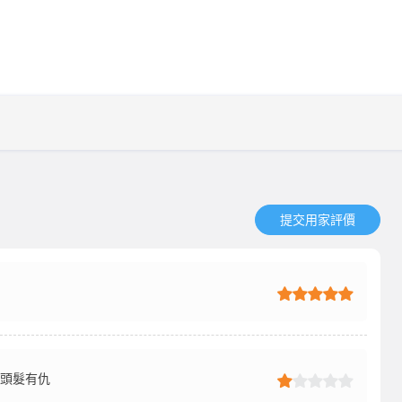
提交用家評價​
同頭髮有仇