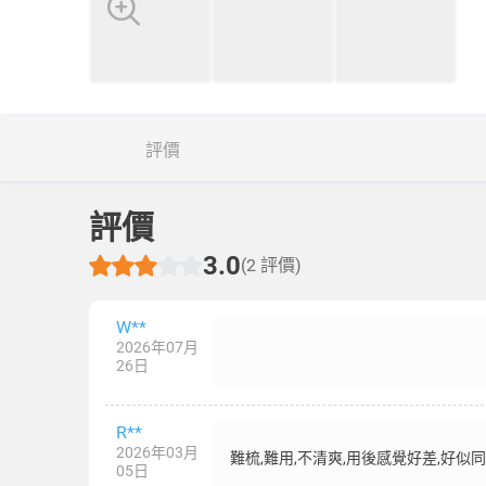
評價
評價
3.0
(2 評價)
W**
2026年07月
26日
R**
2026年03月
難梳,難用,不清爽,用後感覺好差,好似
05日