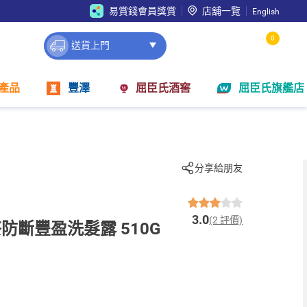
易賞錢會員獎賞
店舖一覽
English
0
送貨上門
產品
豐澤
屈臣氏酒窖
屈臣氏旗艦店
分享給朋友
3.0
(2 評價)
防斷豐盈洗髮露 510G