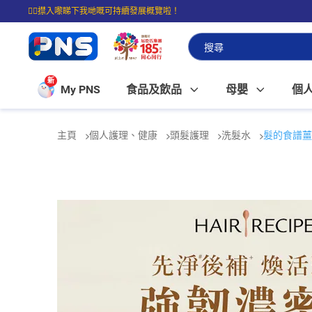
☝🏼㩒入嚟睇下我哋嘅可持續發展概覽啦！
⭐購物滿$399即享免費送貨；滿$100即可免費店取。
新
My PNS
食品及飲品
母嬰
個
主頁
個人護理、健康
頭髮護理
洗髮水
髮的食譜薑