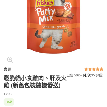
喜躍
4.9
已售 50K+
(35 評價)
鬆脆貓小食雞肉、肝及火
雞 (新舊包裝隨機發送)
170G
有貨