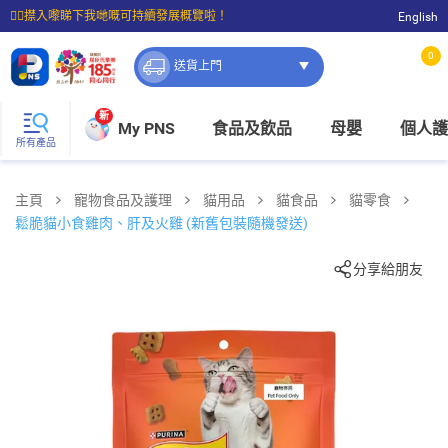
☝🏼㩒入嚟睇下我哋嘅可持續發展概覽啦！
English
⭐購物滿$399即享免費送貨；滿$100即可免費店取。
0
送貨上門
新
My PNS
食品及飲品
母嬰
個人護
所有產品
主頁
寵物食品及護理
貓用品
貓食品
貓零食
鬆脆貓小食雞肉、肝及火雞 (新舊包裝隨機發送)
分享給朋友