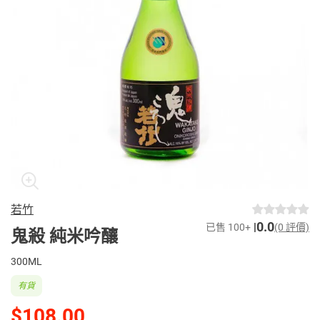
若竹
0.0
已售 100+
(0 評價)
鬼殺 純米吟釀
300ML
有貨
$108.00