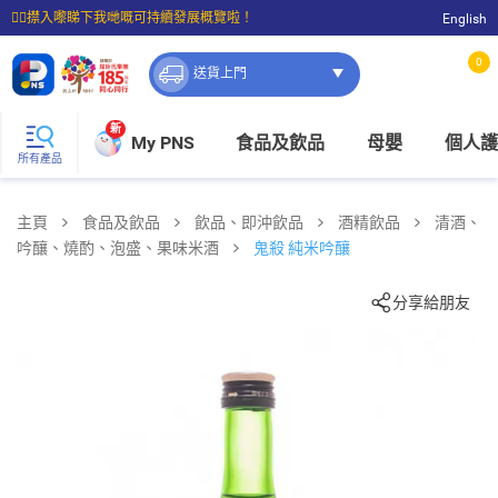
☝🏼㩒入嚟睇下我哋嘅可持續發展概覽啦！
English
⭐購物滿$399即享免費送貨；滿$100即可免費店取。
0
送貨上門
新
My PNS
食品及飲品
母嬰
個人護
所有產品
主頁
食品及飲品
飲品、即沖飲品
酒精飲品
清酒、
吟釀、燒酌、泡盛、果味米酒
鬼殺 純米吟釀
分享給朋友