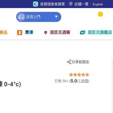
易賞錢會員獎賞
店舖一覽
English
0
送貨上門
產品
豐澤
屈臣氏酒窖
屈臣氏旗艦店
分享給朋友
5.0
已售 5K+
(7 評價)
-4°c)