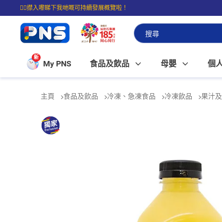
☝🏼㩒入嚟睇下我哋嘅可持續發展概覽啦！
⭐購物滿$399即享免費送貨；滿$100即可免費店取。
新
My PNS
食品及飲品
母嬰
個
主頁
食品及飲品
冷凍、急凍食品
冷凍飲品
果汁