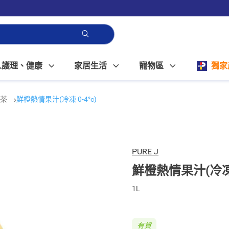
人護理、健康
家居生活
寵物區
獨家
及茶
鮮橙熱情果汁(冷凍 0-4°c)
PURE J
鮮橙熱情果汁(冷凍 0
1L
有貨