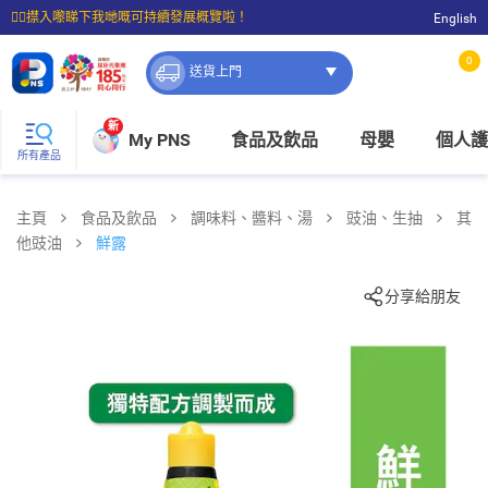
☝🏼㩒入嚟睇下我哋嘅可持續發展概覽啦！
English
⭐購物滿$399即享免費送貨；滿$100即可免費店取。
0
送貨上門
新
My PNS
食品及飲品
母嬰
個人護
所有產品
主頁
食品及飲品
調味料、醬料、湯
豉油、生抽
其
他豉油
鮮露
分享給朋友