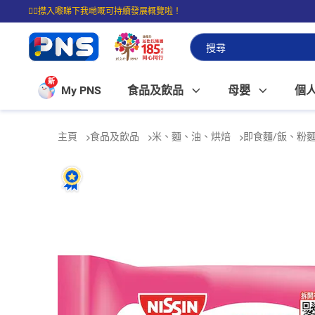
☝🏼㩒入嚟睇下我哋嘅可持續發展概覽啦！
⭐購物滿$399即享免費送貨；滿$100即可免費店取。
新
My PNS
食品及飲品
母嬰
個
主頁
食品及飲品
米、麵、油、烘焙
即食麵/飯、粉