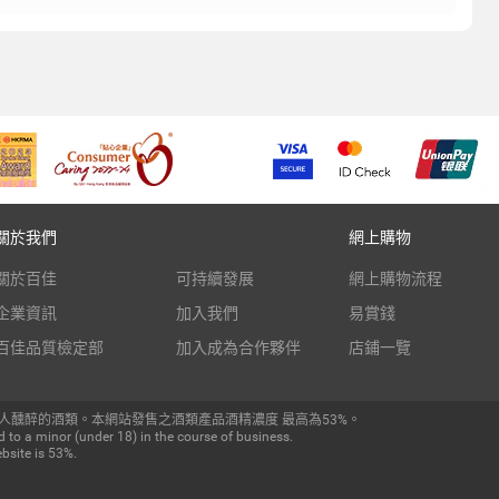
關於我們
網上購物
關於百佳
可持續發展
網上購物流程
企業資訊
加入我們
易賞錢
百佳品質檢定部
加入成為合作夥伴
店鋪一覽
人醺醉的酒類。本網站發售之酒類產品酒精濃度 最高為53%。
 to a minor (under 18) in the course of business.
bsite is 53%.