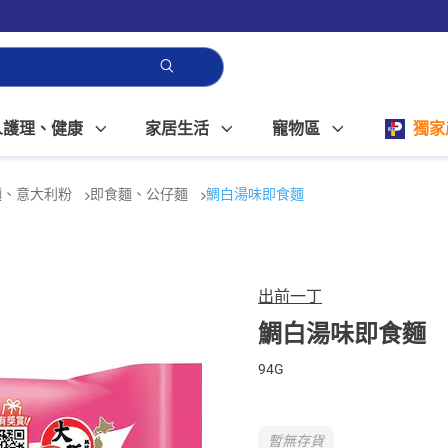
人護理、健康
家居生活
寵物區
獨家
麵、意大利粉
即食麵、公仔麵
鯛白湯味即食麵
出前一丁
鯛白湯味即食麵
94G
暫無存貨