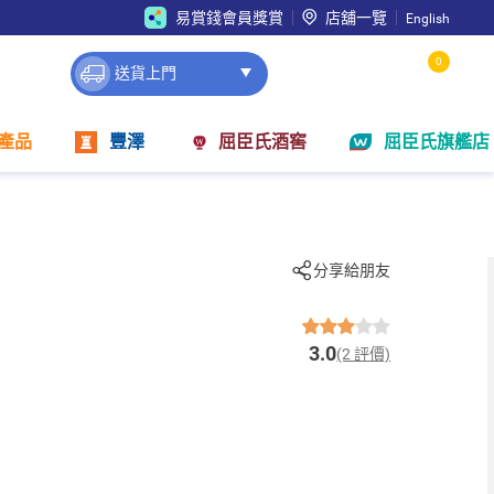
易賞錢會員獎賞
店舖一覽
English
0
送貨上門
產品
豐澤
屈臣氏酒窖
屈臣氏旗艦店
分享給朋友
3.0
(2 評價)