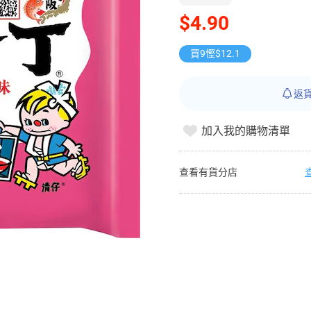
$4.90
買9慳$12.1
返
加入我的購物清單
查看有貨分店