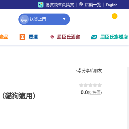
易賞錢會員獎賞
店舖一覽
English
0
送貨上門
產品
豐澤
屈臣氏酒窖
屈臣氏旗艦店
分享給朋友
0.0
(0 評價)
0g（貓狗適用）