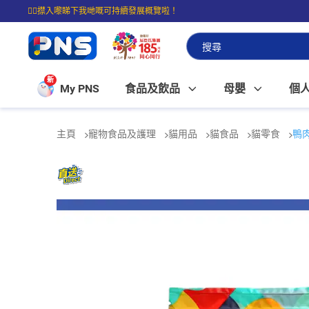
☝🏼㩒入嚟睇下我哋嘅可持續發展概覽啦！
⭐購物滿$399即享免費送貨；滿$100即可免費店取。
新
My PNS
食品及飲品
母嬰
個
主頁
寵物食品及護理
貓用品
貓食品
貓零食
鴨肉