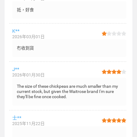
抵，好食
K**
2026年03月01日
冇收到貨
J**
2026年01月30日
The size of these chickpeas are much smaller than my
current stock, but given the Waitrose brand I'm sure
they'll be fine once cooked.
士**
2025年11月22日