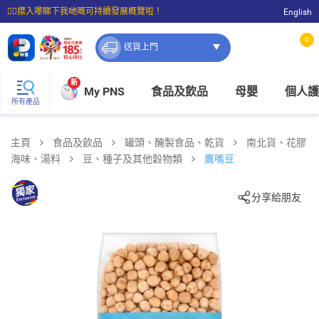
☝🏼㩒入嚟睇下我哋嘅可持續發展概覽啦！
English
⭐購物滿$399即享免費送貨；滿$100即可免費店取。
0
送貨上門
新
My PNS
食品及飲品
母嬰
個人護
所有產品
主頁
食品及飲品
罐頭、醃製食品、乾貨
南北貨、花膠
海味、湯料
豆、種子及其他穀物類
鷹嘴豆
分享給朋友