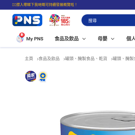
☝🏼㩒入嚟睇下我哋嘅可持續發展概覽啦！
⭐購物滿$399即享免費送貨；滿$100即可免費店取。
新
My PNS
食品及飲品
母嬰
個
主頁
食品及飲品
罐頭、醃製食品、乾貨
罐頭、醃製