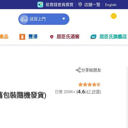
易賞錢會員獎賞
店舖一覽
English
0
送貨上門
產品
豐澤
屈臣氏酒窖
屈臣氏旗艦店
分享給朋友
4.6
已售 200K+
(47 評價)
舊包裝隨機發貨)