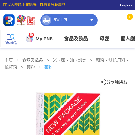
☝🏼㩒入嚟睇下我哋嘅可持續發展概覽啦！
English
⭐購物滿$399即享免費送貨；滿$100即可免費店取。
0
送貨上門
新
My PNS
食品及飲品
母嬰
個人護
所有產品
主頁
食品及飲品
米、麵、油、烘焙
麵粉、烘焙用料、
梳打粉
麵粉
麵粉
分享給朋友