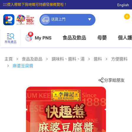
☝🏼㩒入嚟睇下我哋嘅可持續發展概覽啦！
English
⭐購物滿$399即享免費送貨；滿$100即可免費店取。
0
送貨上門
新
My PNS
食品及飲品
母嬰
個人護
所有產品
主頁
食品及飲品
調味料、醬料、湯
醬料
方便醬料
麻婆豆腐醬
分享給朋友