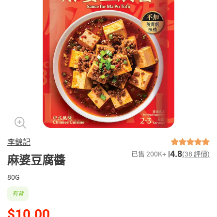
李錦記
4.8
已售 200K+
(38 評價)
麻婆豆腐醬
80G
有貨
$10.00