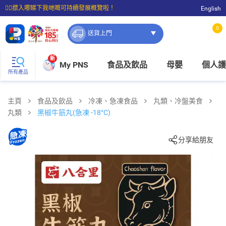
☝🏼㩒入嚟睇下我哋嘅可持續發展概覽啦！
English
⭐購物滿$399即享免費送貨；滿$100即可免費店取。
0
送貨上門
新
My PNS
食品及飲品
母嬰
個人護
所有產品
主頁
食品及飲品
冷凍、急凍食品
丸類、冷盤美食
丸類
黑椒牛筋丸(急凍 -18°C)
分享給朋友