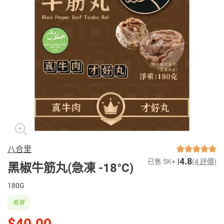
八合里
4.8
已售 5K+
(4 評價)
黑椒牛筋丸(急凍 -18°C)
180G
有貨
$40.00