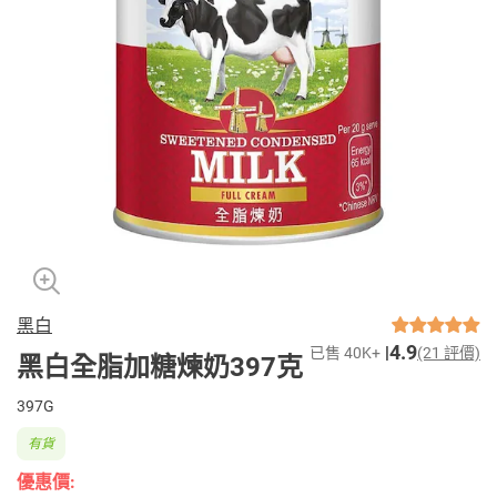
黑白
4.9
已售 40K+
(21 評價)
黑白全脂加糖煉奶397克
397G
有貨
優惠價: