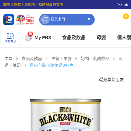
☝🏼㩒入嚟睇下我哋嘅可持續發展概覽啦！
English
⭐購物滿$399即享免費送貨；滿$100即可免費店取。
0
送貨上門
新
My PNS
食品及飲品
母嬰
個人護
所有產品
主頁
食品及飲品
早餐、果醬
奶類、乳酪飲品
淡
奶、煉奶
黑白全脂加糖煉奶397克
分享給朋友